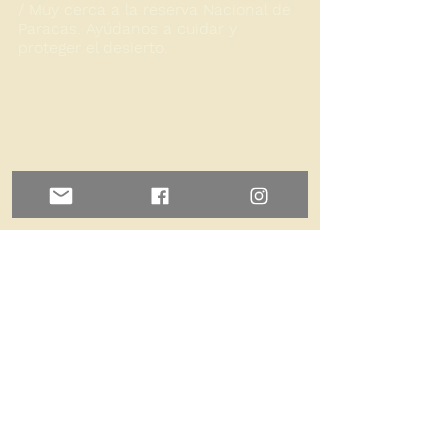
/ Muy cerca a la reserva Nacional de
Paracas. Ayúdanos a cuidar y
proteger el desierto.
Mail para cualquier consulta:
Info@adrenarena.com.pe