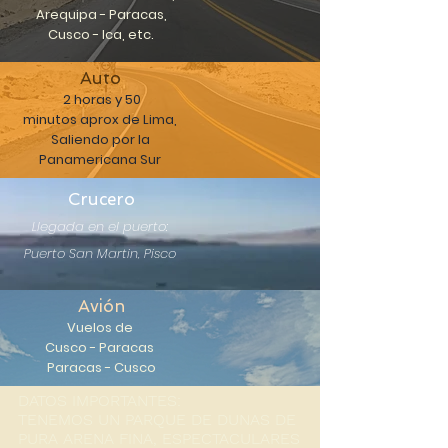
Arequipa - Paracas,
Cusco - Ica, etc.
Auto
2 horas y 50
minutos aprox de Lima,
Saliendo por la
Panamericana Sur
Crucero
Llegada en el puerto:
Puerto San Martin, Pisco
Avión
Vuelos de
Cusco
- Paracas
Paracas - Cusco
DATOS IMPORTANTES:
TENEMOS UN PARQUE DE DUNAS DE
PURA ARENA FINA, ESPECTACULARES