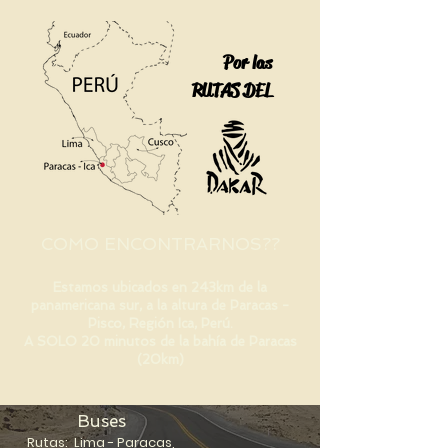
Por las
RUTAS DEL
COMO ENCONTRARNOS??
Estamos ubicados en
243km de la
panamericana sur, a la altura de Paracas -
Pisco, Región Ica, Perú.
A SOLO 20 minutos de la bahía de Paracas
(20km)
Buses
Rutas:
Lima - Paracas,