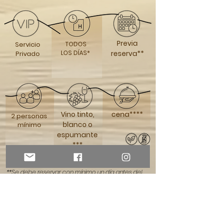
Previa
Servicio
TODOS
LOS
DÍAS*
reserva**
Privado
Vino tinto,
cena****
2 personas
blanco o
mínimo
espumante
***
*Las horario de salidas varia de acuerdo a la
estación del año y clima.
**Se debe reservar con
mínimo
un
día
antes del
evento,
***elección de un tipo de vino
****Se
deberán
dar indicaciones especiales de
comida el
día
de la reserva.